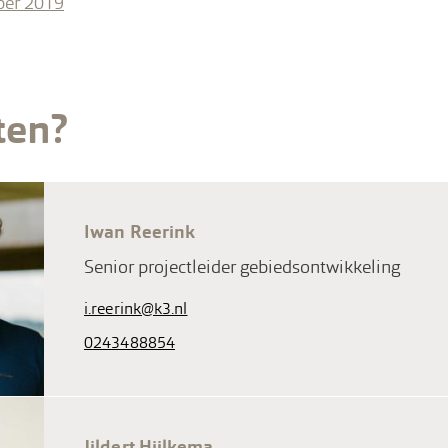
ber 2019
ten?
Iwan Reerink
Senior projectleider gebiedsontwikkeling
i.reerink@k3.nl
0243488854
Jildert Hijlkema