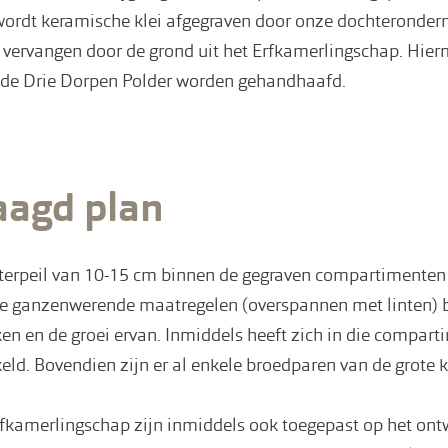
wordt keramische klei afgegraven door onze dochteronder
s vervangen door de grond uit het Erfkamerlingschap. Hie
n de Drie Dorpen Polder worden gehandhaafd.
aagd plan
terpeil van 10-15 cm binnen de gegraven compartimenten 
de ganzenwerende maatregelen (overspannen met linten) bl
ken en de groei ervan. Inmiddels heeft zich in die compar
keld. Bovendien zijn er al enkele broedparen van de grote k
rfkamerlingschap zijn inmiddels ook toegepast op het ont