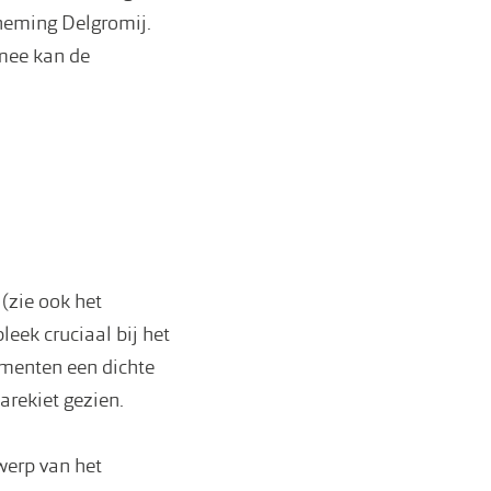
neming Delgromij.
rmee kan de
(zie ook het
eek cruciaal bij het
timenten een dichte
arekiet gezien.
werp van het