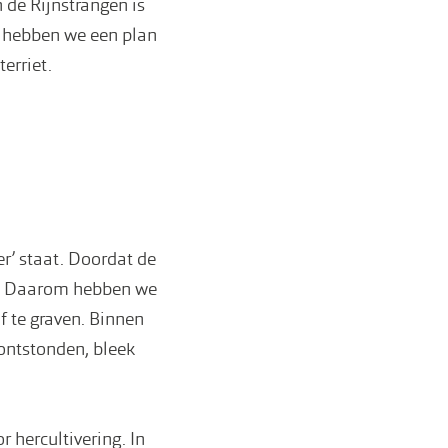
 de Rijnstrangen is
r hebben we een plan
erriet.
er’ staat. Doordat de
er. Daarom hebben we
f te graven. Binnen
ontstonden, bleek
 hercultivering. In