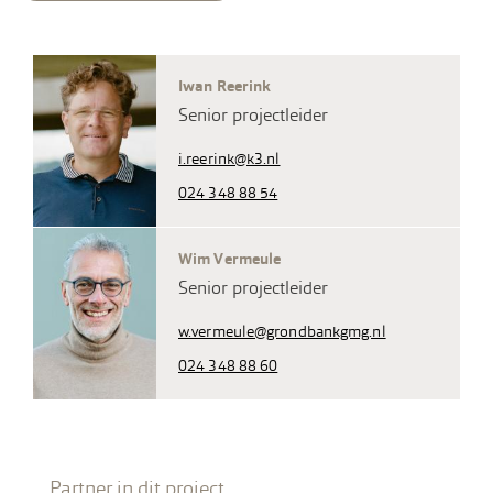
Iwan Reerink
Senior projectleider
i.reerink@k3.nl
024 348 88 54
Wim Vermeule
Senior projectleider
w.vermeule@grondbankgmg.nl
024 348 88 60
Partner in dit project