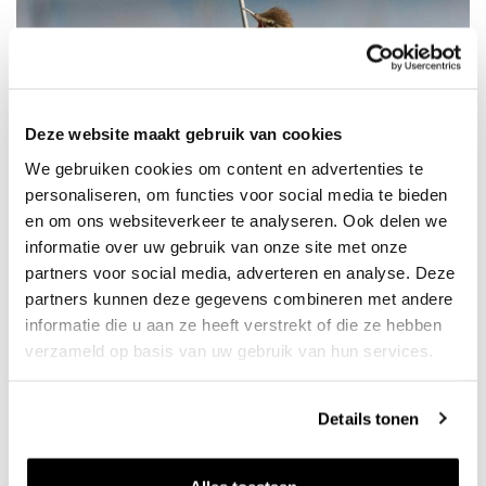
Deze website maakt gebruik van cookies
We gebruiken cookies om content en advertenties te
personaliseren, om functies voor social media te bieden
en om ons websiteverkeer te analyseren. Ook delen we
informatie over uw gebruik van onze site met onze
Uit natuuronderzoek (2024-2025) blijkt dat de voormalige
partners voor social media, adverteren en analyse. Deze
partners kunnen deze gegevens combineren met andere
zandwinplas is veranderd in een levendig en waardevol
informatie die u aan ze heeft verstrekt of die ze hebben
natuurgebied. Het onderzoek, uitgevoerd door Waardenburg
verzameld op basis van uw gebruik van hun services.
Ecology, laat zien dat de plas door de herinrichting een
ecologische verbetering heeft doorgemaakt en zich
Details tonen
ontwikkelt tot een gezond, ondiep en plantenrijk
ecosysteem. Er zijn opvallend veel soorten aangetroffen die