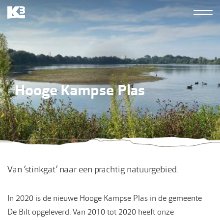
Overslaan
Hoofdn
en
K3
naar
derde
de
inhoud
gaan
Hooge Kampse Plas
Van ‘stinkgat’ naar een prachtig natuurgebied.
In 2020 is de nieuwe Hooge Kampse Plas in de gemeente
De Bilt opgeleverd. Van 2010 tot 2020 heeft onze