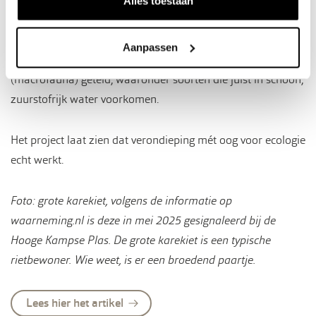
kenmerkend zijn voor dit type water, waaronder smalle
Alles toestaan
waterpest, haarfonteinkruid en zittende zannichelia. Ook
vissoorten als bittervoorn, pos en zelfs grote alen zijn
Aanpassen
gesignaleerd. In totaal werden 71 soorten waterdiertjes
(macrofauna) geteld, waaronder soorten die juist in schoon,
zuurstofrijk water voorkomen.
Het project laat zien dat verondieping mét oog voor ecologie
echt werkt.
Foto: grote karekiet, volgens de informatie op
waarneming.nl is deze in mei 2025 gesignaleerd bij de
Hooge Kampse Plas. De grote karekiet is een typische
rietbewoner. Wie weet, is er een broedend paartje.
Lees hier het artikel