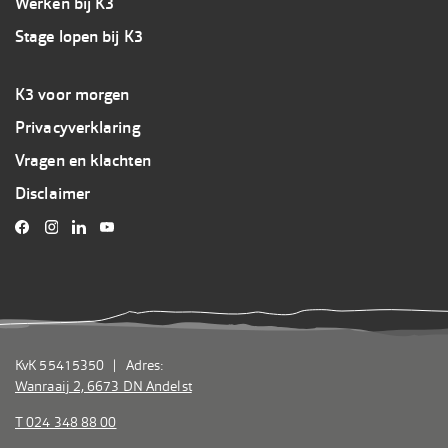
Werken bij K3
Stage lopen bij K3
Footer
K3 voor morgen
3
Privacyverklaring
K3
Vragen en klachten
Disclaimer
KvK 55415350 | Adres:
Wanraaij 2, 6673 DN Andelst
T 024 348 88 00