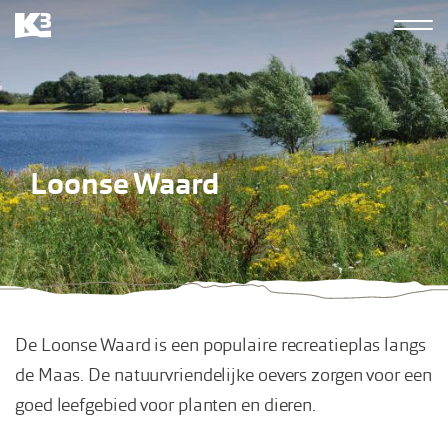
Overslaan
Hoofdn
en
K3
naar
derde
de
inhoud
gaan
Loonse Waard
De Loonse Waard is een populaire recreatieplas langs
de Maas. De natuurvriendelijke oevers zorgen voor een
goed leefgebied voor planten en dieren.