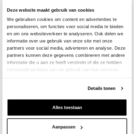
een kolonie visdieven en ook de roodborsttapuit is hier
Deze website maakt gebruik van cookies
neergestreken. Insecten als libellen, vlinders en sprinkhanen
We gebruiken cookies om content en advertenties te
zijn hier ook te vinden.
personaliseren, om functies voor social media te bieden
en om ons websiteverkeer te analyseren. Ook delen we
Maas in Beeld deed hier in 2018 uitgebreid
onderzoek
informatie over uw gebruik van onze site met onze
partners voor social media, adverteren en analyse. Deze
naar.
partners kunnen deze gegevens combineren met andere
informatie die u aan ze heeft verstrekt of die ze hebben
Meer weten?
verzameld op basis van uw gebruik van hun services.
Iwan Reerink
Details tonen
Senior projectleider
i.reerink@k3.nl
Alles toestaan
024 348 88 54
Aanpassen