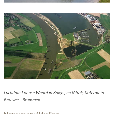
Luchtfoto Loonse Waard in Balgoij en Niftrik, © Aerofoto
Brouwer - Brummen