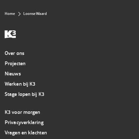
Kruimelpad
Home
Loonse Waard
Overig
Over ons
Projecten
Nieuws
Werken bij K3
Stage lopen bij K3
Footer
K3 voor morgen
3
Privacyverklaring
K3
Vragen en klachten