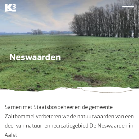
Overslaan
Hoofdn
en
K3
naar
derde
de
inhoud
gaan
Neswaarden
Samen met Staatsbosbeheer en de gemeente
Zaltbommel verbeteren we de natuurwaarden van een
deel van natuur- en recreatiegebied De Neswaarden in
Aalst.