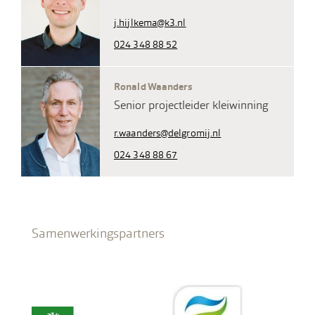
j.hijlkema@k3.nl
024 348 88 52
Ronald Waanders
Senior projectleider kleiwinning
r.waanders@delgromij.nl
024 348 88 67
Samenwerkingspartners