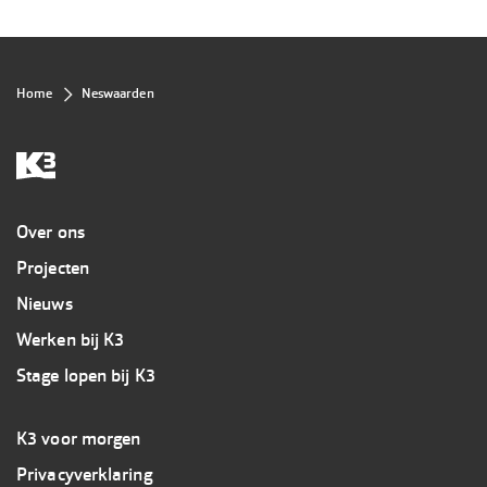
Kruimelpad
Home
Neswaarden
Overig
Over ons
Projecten
Nieuws
Werken bij K3
Stage lopen bij K3
Footer
K3 voor morgen
3
Privacyverklaring