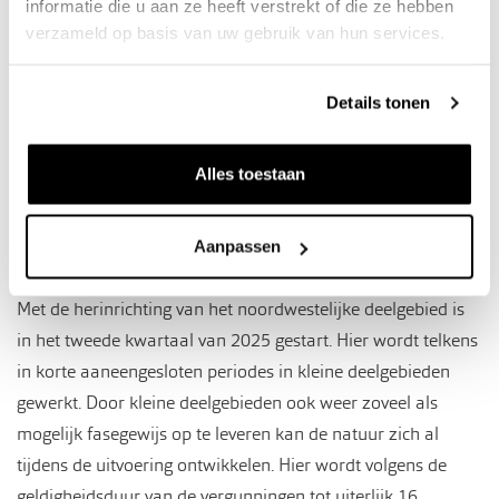
informatie die u aan ze heeft verstrekt of die ze hebben
verzameld op basis van uw gebruik van hun services.
In fases aan het werk
De natuurgerichte herinrichting van het zuidoostelijke
Details tonen
deelgebied is eind 2024 volgens vergunningen opgeleverd.
Het getijdenbekken en de omliggende gronden zijn weer
Alles toestaan
(naar tevredenheid) in beheer overgedragen aan
projectpartner en grondeigenaar Staatsbosbeheer. Het
terrein is in korte tijd alweer mooi begroeid geraakt.
Aanpassen
Met de herinrichting van het noordwestelijke deelgebied is
in het tweede kwartaal van 2025 gestart. Hier wordt telkens
in korte aaneengesloten periodes in kleine deelgebieden
gewerkt. Door kleine deelgebieden ook weer zoveel als
mogelijk fasegewijs op te leveren kan de natuur zich al
tijdens de uitvoering ontwikkelen. Hier wordt volgens de
geldigheidsduur van de vergunningen tot uiterlijk 16