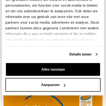
personaliseren, om functies voor social media te bieden
Deze toppers gaan het doen! Zij gaan tijdens Tour du ALS
en om ons websiteverkeer te analyseren. Ook delen we
wandelend, fietsend of hardlopend de Mount Ventoux op
informatie over uw gebruik van onze site met onze
partners voor social media, adverteren en analyse. Deze
om zoveel mogelijk geld in te zamelen voor Stichting ALS.
partners kunnen deze gegevens combineren met andere
informatie die u aan ze heeft verstrekt of die ze hebben
Arline Willemsen • Christel van Hal • Elisa Scholten • Esther
verzameld op basis van uw gebruik van hun services.
van der Vlies • Frank Kock • Hans Eltink • Hans Gielingh • Ilse
Kersten • Ingrid Mauritz • Iwan Reerink •Jelle van Spanje •
Details tonen
Kas Lange • Marieke Sanders • Mirjam van Gaal • Peter Pols
• Richard Giesen • Rogier Berendsen • Ruby Schoof • Stijn
Tettero • Sven de Graaf • Ton van der Burg
Alles toestaan
Help jij mee?
Aanpassen