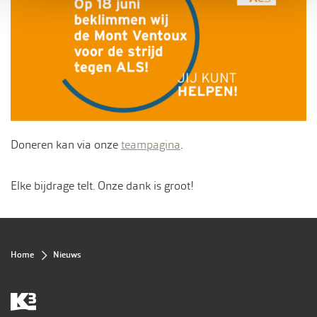
Doneren kan via onze
teampagina
.
Elke bijdrage telt. Onze dank is groot!
Kruimelpad
Home
Nieuws