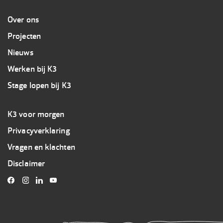
Overig
Over ons
Projecten
Nieuws
Werken bij K3
Stage lopen bij K3
Footer
K3 voor morgen
3
Privacyverklaring
K3
Vragen en klachten
Disclaimer