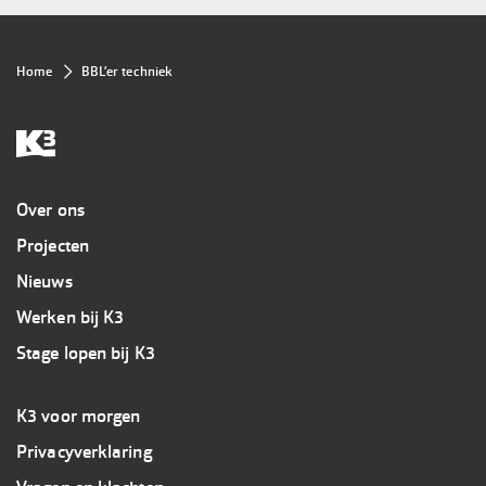
Kruimelpad
Home
BBL’er techniek
Overig
Over ons
Projecten
Nieuws
Werken bij K3
Stage lopen bij K3
Footer
K3 voor morgen
3
Privacyverklaring
K3