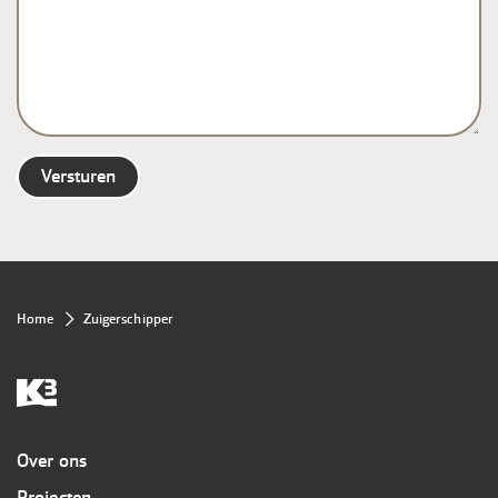
Kruimelpad
Home
Zuigerschipper
Overig
Over ons
Projecten