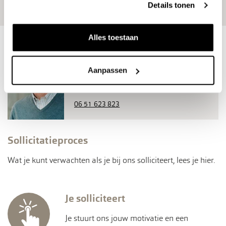
Details tonen
klik hiervoor op het Whatsapp logo
Alles toestaan
Jan Geluk
Manager Baggerprojecten
Aanpassen
j.geluk@k3delta.nl
06 51 623 823
Sollicitatieproces
Wat je kunt verwachten als je bij ons solliciteert, lees je hier.
Je solliciteert
Je stuurt ons jouw motivatie en een