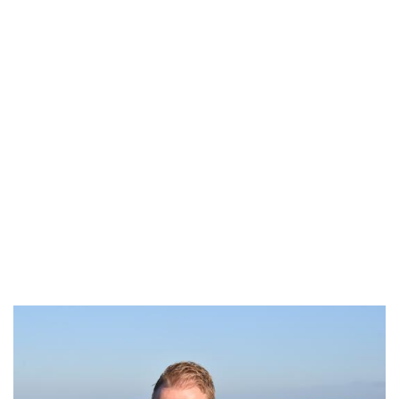
“Het is gaaf om in de natuur te werken. Ik hou van het water,
daar voel ik me thuis. Sinds ik bij K3 werk, is mijn interesse
in de natuur nog groter geworden. Het is mooi dat ik
onderdeel kan en mag zijn van een bedrijf dat nieuwe
natuur ontwikkelt. Als uitvoerder begeleid je voornamelijk
de collega’s op de projecten. In het begin dacht ik dat
aansturen lastig zou zijn. Dat is het niet, we werken vooral
fijn samen als een team."