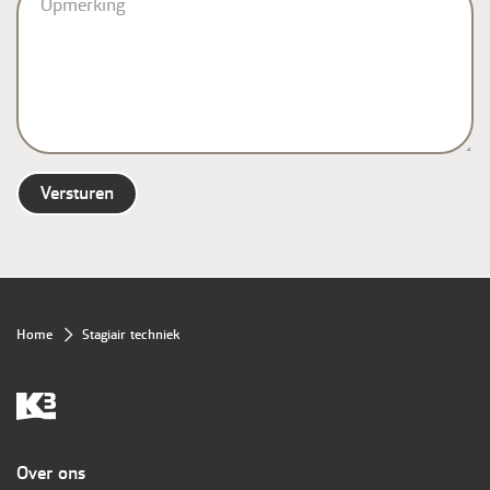
Kruimelpad
Home
Stagiair techniek
Overig
Over ons