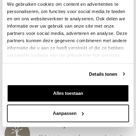
We gebruiken cookies om content en advertenties te
personaliseren, om functies voor social media te bieden
en om ons websiteverkeer te analyseren. Ook delen we
informatie over uw gebruik van onze site met onze
Neem contact op met
partners voor social media, adverteren en analyse. Deze
Ruby Schoofs
partners kunnen deze gegevens combineren met andere
informatie die u aan ze heeft verstrekt of die ze hebben
werkenbij@k3.nl
06 34 38 06 34
verzameld op basis van uw gebruik van hun services.
Details tonen
Aanmeldproces stage bij K3
Wat je kunt verwachten als je je aanmeld voor een
Alles toestaan
stageplek, lees je hier.
Aanpassen
Laat van je horen!