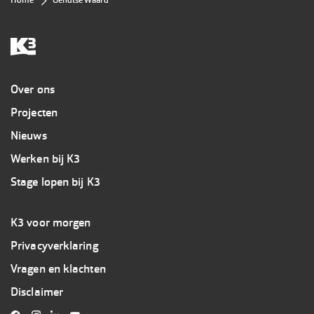
Kruimelpad
Home
Gendtse Waard
Overig
Over ons
Projecten
Nieuws
Werken bij K3
Stage lopen bij K3
Footer
K3 voor morgen
3
Privacyverklaring
K3
Vragen en klachten
Disclaimer