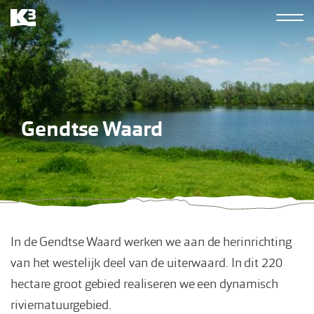
Overslaan
Hoofdn
en
K3
naar
derde
de
inhoud
gaan
Gendtse Waard
In de Gendtse Waard werken we aan de herinrichting
van het westelijk deel van de uiterwaard. In dit 220
hectare groot gebied realiseren we een dynamisch
riviernatuurgebied.