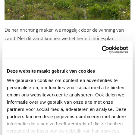
De herinrichting maken we mogelijk door de winning van
zand. Met dit zand kunnen we het herinrichtingsplan
realiseren en financieren en kunnen we tegelijkertijd de
bouwsector van essentiële grondstoffen voorzien. Het
gewonnen zand wordt gebruikt voor bijvoorbeeld de aanleg
Deze website maakt gebruik van cookies
van wegen en de bouw van huizen. De zandwinning duurt
zes tot acht jaar.
We gebruiken cookies om content en advertenties te
personaliseren, om functies voor social media te bieden
en om ons websiteverkeer te analyseren. Ook delen we
Downloads
informatie over uw gebruik van onze site met onze
partners voor social media, adverteren en analyse. Deze
Uitgebreide informatie over het werk vind je in de
partners kunnen deze gegevens combineren met andere
nieuwsbrieven en nieuwsflitsen die je hieronder kunt
informatie die u aan ze heeft verstrekt of die ze hebben
bekijken.
verzameld op basis van uw gebruik van hun services.