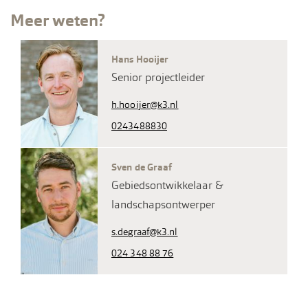
Meer weten?
Hans Hooijer
Senior projectleider
h.hooijer@k3.nl
0243488830
Sven de Graaf
Gebiedsontwikkelaar &
landschapsontwerper
s.degraaf@k3.nl
024 348 88 76