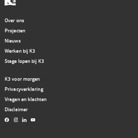
Overig
Over ons
Projecten
Nieuws
Werken bij K3
Stage lopen bij K3
Footer
K3 voor morgen
3
Privacyverklaring
K3
Vragen en klachten
Disclaimer