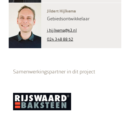
Jildert Hijlkema
Gebiedsontwikkelaar
j.hijlkema@k3.nl
024 348 88 52
Samenwerkingspartner in dit project