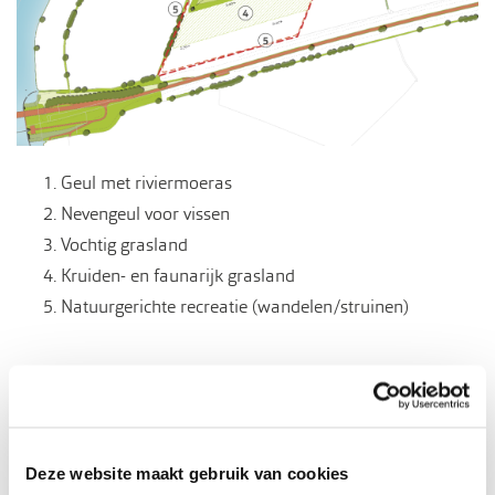
Geul met riviermoeras
Nevengeul voor vissen
Vochtig grasland
Kruiden- en faunarijk grasland
Natuurgerichte recreatie (wandelen/struinen)
Hoe kleiwinning in zijn werk gaat
Een graafmachine zorgt voor het afgraven van de klei en
voor belading van de vrachtwagens of trekkers met
Deze website maakt gebruik van cookies
kiepkarren. Daarna voeren we de keramische klei