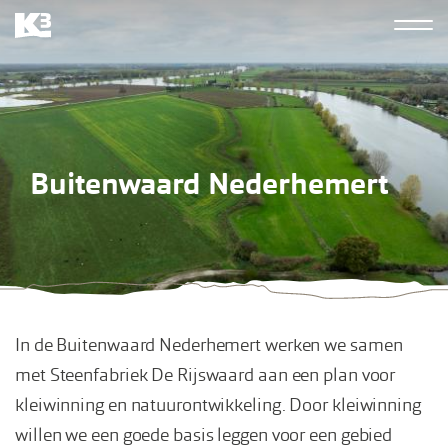
Overslaan
Hoofdn
en
K3
naar
derde
de
inhoud
gaan
Buitenwaard Nederhemert
In de Buitenwaard Nederhemert werken we samen
met Steenfabriek De Rijswaard aan een plan voor
kleiwinning en natuurontwikkeling. Door kleiwinning
willen we een goede basis leggen voor een gebied