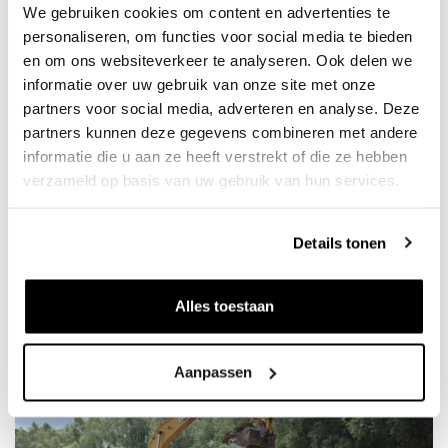
We gebruiken cookies om content en advertenties te
rechtstreeks per vrachtwagen of per schip af. Steenfabriek
personaliseren, om functies voor social media te bieden
De Rijswaard maakt van de klei bakstenen. De kleiwinning
en om ons websiteverkeer te analyseren. Ook delen we
wordt uitgevoerd door Delgromij, een K3 onderneming.
informatie over uw gebruik van onze site met onze
partners voor social media, adverteren en analyse. Deze
partners kunnen deze gegevens combineren met andere
De totale herinrichting wordt naar verwachting in een
informatie die u aan ze heeft verstrekt of die ze hebben
periode van 5 tot 7 jaar uitgevoerd. We werken daarbij in
verzameld op basis van uw gebruik van hun services.
deelgebieden, waarbij we telkens een deelgebied helemaal
afronden, voordat we naar het volgende deel gaan. Zo kan
Details tonen
de natuur zich in de afgeronde fases al tijdens de
uitvoeringsperiode van het project ontwikkelen.
Alles toestaan
Aanpassen