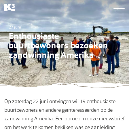
Overslaan
Hoofdn
en
K3
naar
derde
27 juni
de
Enthousiaste
inhoud
buurtbewoners bezoeken
gaan
zandwinning Amerika
Op zaterdag 22 juni ontvingen wij 19 enthousiaste
buurtbewoners en andere geïnteresseerden op de
zandwinning Amerika. Een oproep in onze nieuwsbrief
om het werk te komen bekijken was de aanleiding