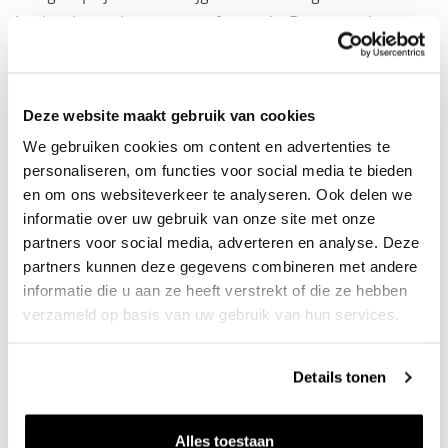
inmiddels enkele dagen proefgedraaid. Deze week is gestart
met de productie. Tijdens de excursie beantwoordden wij
vragen over onder andere het zandwinningsproces. Door
omwonenden werd al volop gefilosofeerd over de
Deze website maakt gebruik van cookies
(recreatieve) mogelijkheden voor de bestaande plas.
We gebruiken cookies om content en advertenties te
personaliseren, om functies voor social media te bieden
Meer weten over het project?
en om ons websiteverkeer te analyseren. Ook delen we
informatie over uw gebruik van onze site met onze
partners voor social media, adverteren en analyse. Deze
partners kunnen deze gegevens combineren met andere
Het belang van zandwinning
informatie die u aan ze heeft verstrekt of die ze hebben
verzameld op basis van uw gebruik van hun services.
Details tonen
Alles toestaan