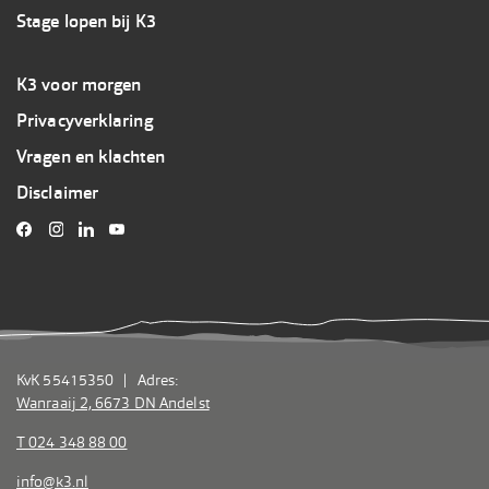
Stage lopen bij K3
Footer
K3 voor morgen
3
Privacyverklaring
K3
Vragen en klachten
Disclaimer
KvK 55415350 | Adres:
Wanraaij 2, 6673 DN Andelst
T 024 348 88 00
info@k3.nl