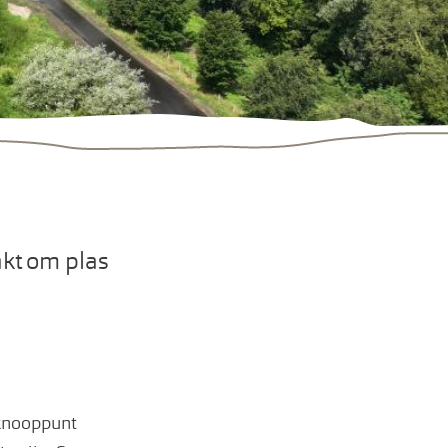
kt om plas
 knooppunt