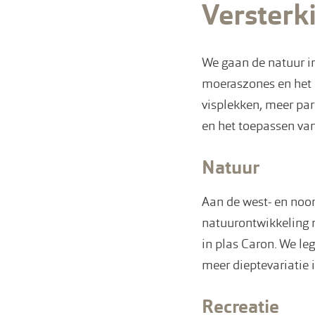
Versterk
We gaan de natuur in
moeraszones en het c
visplekken, meer pa
en het toepassen va
Natuur
Aan de west- en noo
natuurontwikkeling m
in plas Caron. We le
meer dieptevariatie i
Recreatie