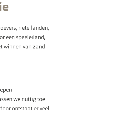
ie
evers, rieteilanden,
or een speeleiland,
et winnen van zand
iepen
assen we nuttig toe
oor ontstaat er veel