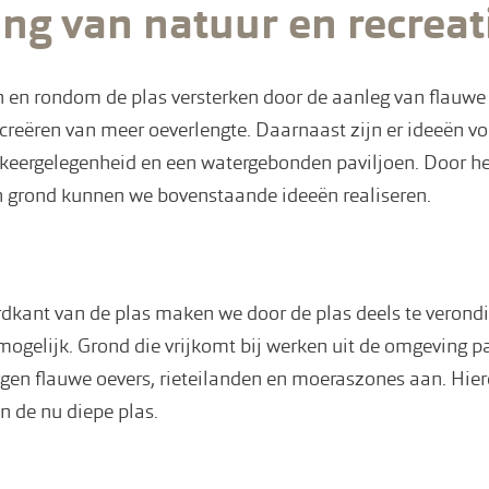
ing van natuur en recreat
 en rondom de plas versterken door de aanleg van flauwe o
reëren van meer oeverlengte. Daarnaast zijn er ideeën vo
rkeergelegenheid en een watergebonden paviljoen. Door h
n grond kunnen we bovenstaande ideeën realiseren.
rdkant van de plas maken we door de plas deels te verond
ogelijk. Grond die vrijkomt bij werken uit de omgeving p
ggen ﬂauwe oevers, rieteilanden en moeraszones aan. Hierd
n de nu diepe plas.