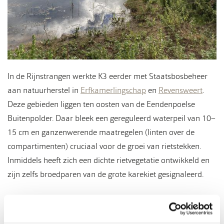
In de Rijnstrangen werkte K3 eerder met Staatsbosbeheer
aan natuurherstel in
Erfkamerlingschap
en
Revensweert
.
Deze gebieden liggen ten oosten van de Eendenpoelse
Buitenpolder. Daar bleek een gereguleerd waterpeil van 10–
15 cm en ganzenwerende maatregelen (linten over de
compartimenten) cruciaal voor de groei van rietstekken.
Inmiddels heeft zich een dichte rietvegetatie ontwikkeld en
zijn zelfs broedparen van de grote karekiet gesignaleerd.
De ervaringen en resultaten uit deze projecten nemen we
mee in het ontwerp en de uitvoering van de Eendenpoelse