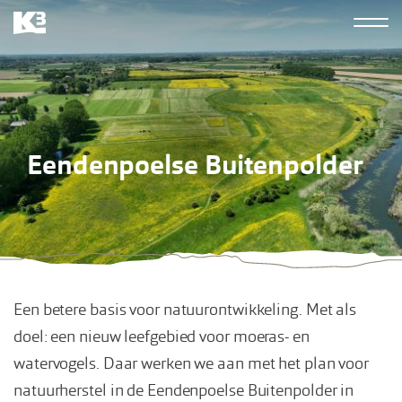
Overslaan
Hoofdn
en
K3
naar
derde
de
inhoud
gaan
Eendenpoelse Buitenpolder
Een betere basis voor natuurontwikkeling. Met als
doel: een nieuw leefgebied voor moeras- en
watervogels. Daar werken we aan met het plan voor
natuurherstel in de Eendenpoelse Buitenpolder in