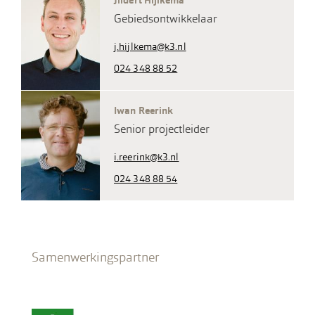
Jildert Hijlkema
Gebiedsontwikkelaar
j.hijlkema@k3.nl
024 348 88 52
Iwan Reerink
Senior projectleider
i.reerink@k3.nl
024 348 88 54
Samenwerkingspartner