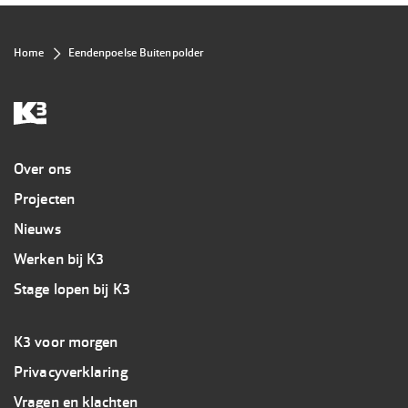
Kruimelpad
Home
Eendenpoelse Buitenpolder
Overig
Over ons
Projecten
Nieuws
Werken bij K3
Stage lopen bij K3
Footer
K3 voor morgen
3
Privacyverklaring
K3
Vragen en klachten