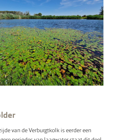
older
jde van de Verburgtkolk is eerder een
gere periodes van laagwater staat dit deel