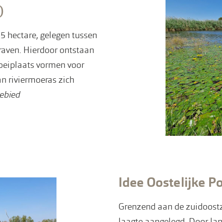
e)
 5 hectare, gelegen tussen
graven. Hierdoor ontstaan
roeiplaats vormen voor
an riviermoeras zich
gebied
Idee Oostelijke P
Grenzend aan de zuidoostzi
laagte aangelegd. Door lan