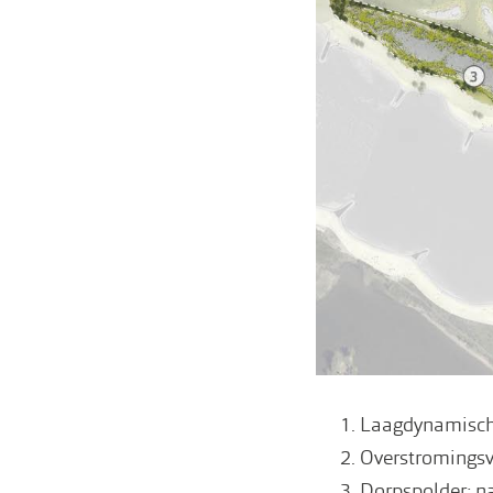
Laagdynamische
Overstromingsv
Dorpspolder: n