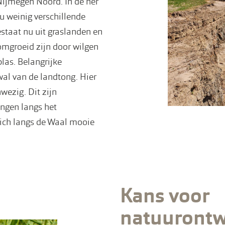
Nijmegen Noord. In de her
nu weinig verschillende
estaat nu uit graslanden en
omgroeid zijn door wilgen
las. Belangrijke
al van de landtong. Hier
ezig. Dit zijn
iingen langs het
zich langs de Waal mooie
Kans voor
natuurontw