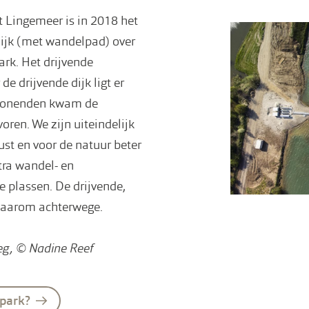
 Lingemeer is in 2018 het
dijk (met wandelpad) over
ark. Het drijvende
e drijvende dijk ligt er
mwonenden kwam de
oren. We zijn uiteindelijk
ust en voor de natuur beter
xtra wandel- en
e plassen. De drijvende,
 daarom achterwege.
leg, © Nadine Reef
park?