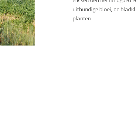
elk seizoen het landgoed e
uitbundige bloei, de bladk
planten.