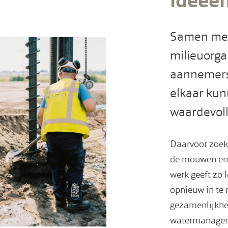
ideeë
Samen met
milieuorg
aannemers
elkaar kun
waardevoll
Daarvoor zoek
de mouwen en 
werk geeft zo 
opnieuw in te r
gezamenlijkhe
watermanageme