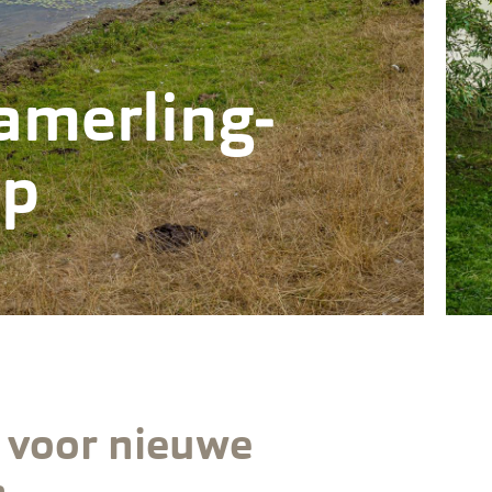
amerling­
ap
 voor nieuwe